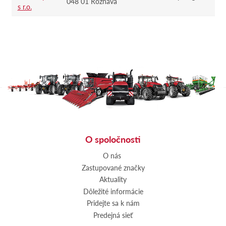
048 01 Rožňava
s r.o.
O spoločnosti
O nás
Zastupované značky
Aktuality
Dôležité informácie
Pridejte sa k nám
Predejná sieť