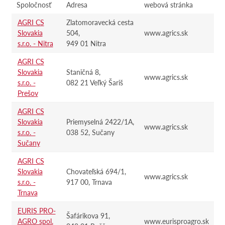
Spoločnosť
Adresa
webová stránka
AGRI CS
Zlatomoravecká cesta
Slovakia
504,
www.agrics.sk
s.r.o. - Nitra
949 01 Nitra
AGRI CS
Slovakia
Staničná 8,
www.agrics.sk
s.r.o. -
082 21 Veľký Šariš
Prešov
AGRI CS
Slovakia
Priemyselná 2422/1A,
www.agrics.sk
s.r.o. -
038 52, Sučany
Sučany
AGRI CS
Slovakia
Chovateľská 694/1,
www.agrics.sk
s.r.o. -
917 00, Trnava
Trnava
EURIS PRO-
Šafárikova 91,
AGRO spol.
www.eurisproagro.sk