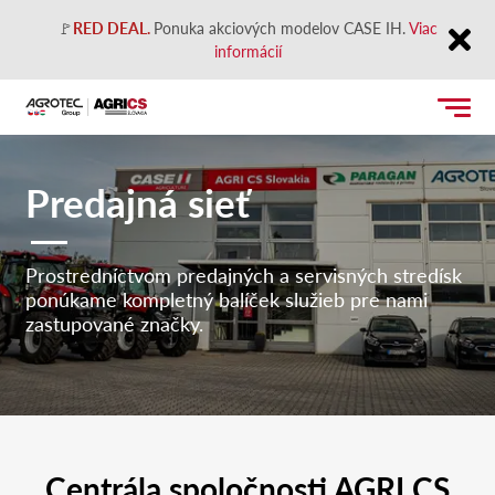
🚩
RED DEAL.
Ponuka akciových modelov CASE IH.
Viac
informácií
Close
Predajná sieť
Prostredníctvom predajných a servisných stredísk
ponúkame kompletný balíček služieb pre nami
zastupované značky.
Centrála spoločnosti AGRI CS