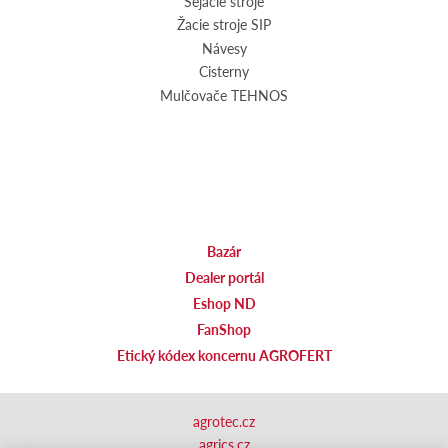
Sejacie stroje
Žacie stroje SIP
Návesy
Cisterny
Mulčovače TEHNOS
Bazár
Dealer portál
Eshop ND
FanShop
Etický kódex koncernu AGROFERT
agrotec.cz
agrics.cz