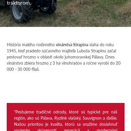
traktorom.
História malého rodinného
vinárstva Strapina
siaha do roku
1945, keď pradedo súčasného majiteľa Luboša Strapinu začal
pestovať hrozno v oblasti okolo juhomoravskej Pálavy. Dnes
vinárstvo zbiera hrozno z 3 ha vinohradov a ročne vyrobí do 20
000 - 30 000 fliaš.
"Pestujeme tradičné odrody, ktoré sú typické pre náš
región, ako sú Pálava, Ryzlink vlašský, Sauvignon a ďalšie.
Našou prioritou je kvalita, ktorú sa snažíme dosiahnuť
spojením skúseností generácií s modernými