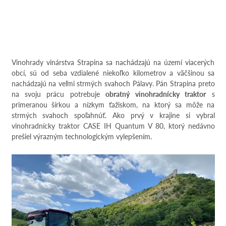
Vinohrady vinárstva Strapina sa nachádzajú na území viacerých
obcí, sú od seba vzdialené niekoľko kilometrov a väčšinou sa
nachádzajú na veľmi strmých svahoch Pálavy. Pán Strapina preto
na svoju prácu potrebuje
obratný vinohradnícky traktor
s
primeranou šírkou a nízkym ťažiskom, na ktorý sa môže na
strmých svahoch spoľahnúť. Ako prvý v krajine si vybral
vinohradnícky traktor CASE IH Quantum V 80, ktorý nedávno
prešiel výrazným technologickým vylepšením.