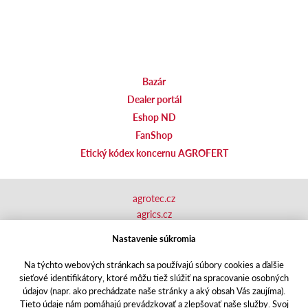
Bazár
Dealer portál
Eshop ND
FanShop
Etický kódex koncernu AGROFERT
agrotec.cz
agrics.cz
portal.caseklub.cz
Nastavenie súkromia
shop.agrics
.cz
traktorbazar.cz
Na týchto webových stránkach sa používajú súbory cookies a ďalšie
sieťové identifikátory, ktoré môžu tiež slúžiť na spracovanie osobných
eshop.agrics.cz/cs
údajov (napr. ako prechádzate naše stránky a aký obsah Vás zaujíma).
a-finance.cz
Tieto údaje nám pomáhajú prevádzkovať a zlepšovať naše služby. Svoj