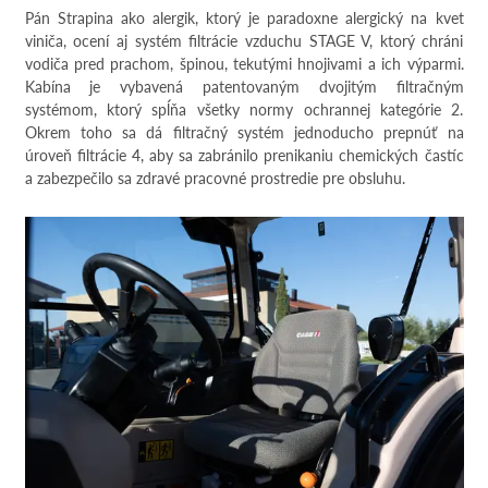
Pán Strapina ako alergik, ktorý je paradoxne alergický na kvet
viniča, ocení aj systém filtrácie vzduchu STAGE V, ktorý chráni
vodiča pred prachom, špinou, tekutými hnojivami a ich výparmi.
Kabína je vybavená patentovaným dvojitým filtračným
systémom, ktorý spĺňa všetky normy ochrannej kategórie 2.
Okrem toho sa dá filtračný systém jednoducho prepnúť na
úroveň filtrácie 4, aby sa zabránilo prenikaniu chemických častíc
a zabezpečilo sa zdravé pracovné prostredie pre obsluhu.