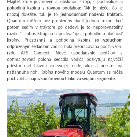
Majiteľ, ktorý je zároveň aj obsluhou stroja, si pochvaľuje aj
pohodlnú kabínu s rovnou podlahou
: "Ak je niečo, čo je
naozaj dôležité, tak je to
jednoduchosť riadenia traktora.
Quantum môžem bez problémov riadiť jednou rukou, keď
potom sedím v traktore po dedovi, je to neporovnateľný
rozdiel." Luboš Strapina si pochvaľuje aj pohodlie a hlučnosť
kabíny. Priestranná a pohodlná kabína
so vzduchom
odpruženým sedadlom
vodiča bola prepracovaná podľa vzoru
radu AFS Connect. Nové usporiadanie pedálov a
optimalizovaná poloha sedadla vodiča poskytujú najväčší
priestor nad hlavou vo svojej triede, ako aj priestor na
natiahnutie nôh. Kabína nového modelu Quantum sa môže
pochváliť aj
najnižšou úrovňou hluku vo svojom segmente
.