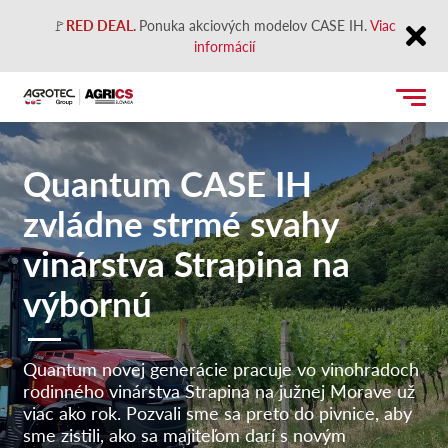
🚩
RED DEAL.
Ponuka akciových modelov CASE IH.
Viac
informácií
Close
Quantum CASE IH
zvládne strmé svahy
vinárstva Strapina na
výbornú
Quantum novej generácie pracuje vo vinohradoch
rodinného vinárstva Strapina na južnej Morave už
viac ako rok. Pozvali sme sa preto do pivnice, aby
sme zistili, ako sa majiteľom darí s novým