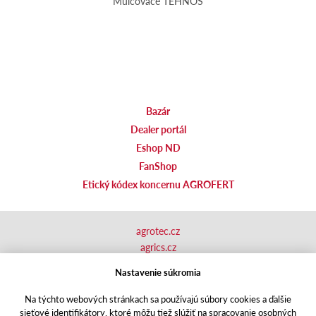
Mulčovače TEHNOS
Bazár
Dealer portál
Eshop ND
FanShop
Etický kódex koncernu AGROFERT
agrotec.cz
agrics.cz
portal.caseklub.cz
Nastavenie súkromia
shop.agrics
.cz
traktorbazar.cz
Na týchto webových stránkach sa používajú súbory cookies a ďalšie
sieťové identifikátory, ktoré môžu tiež slúžiť na spracovanie osobných
eshop.agrics.cz/cs