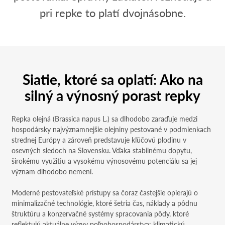
pri repke to platí dvojnásobne.
Siatie, ktoré sa oplatí: Ako na
silný a výnosný porast repky
Repka olejná (Brassica napus L.) sa dlhodobo zaraďuje medzi
hospodársky najvýznamnejšie olejniny pestované v podmienkach
strednej Európy a zároveň predstavuje kľúčovú plodinu v
osevných sledoch na Slovensku. Vďaka stabilnému dopytu,
širokému využitiu a vysokému výnosovému potenciálu sa jej
význam dlhodobo nemení.
Moderné pestovateľské prístupy sa čoraz častejšie opierajú o
minimalizačné technológie, ktoré šetria čas, náklady a pôdnu
štruktúru a konzervačné systémy spracovania pôdy, ktoré
reflektujú aktuálne výzvy poľnohospodárstva: klimatickú