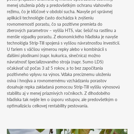
menej utuženia pôdy a predovšetkým ochranu vlahového
režimu, čo je kľúčové v období sucha. Navyše pri správnej
aplikácii technológie často dochádza k zvýšeniu
rovnomernosti porastu, čo sa pozitívne premieta do
zberových parametrov – vyššia HTS, viac šešúľ na rastlinu a
menšie výpadky porastu. Z ekonomického hľadiska je navyše
technológia Strip-Till spojená s vyššou návratnosťou investícií.
U fariem s väčšou výmerou repky alebo v kombinácii s
ďalšími plodinami (napr. kukurica, slnečnica) možno
návratnosť špecializovaného stroja (napr. Sumo LDS)
očakávať už počas 3 až 5 rokov, a to bez započítania
pozitívneho vplyvu na výnos. Vďaka precíznemu uloženiu
osiva i hnojiva a rovnomernému vzchádzaniu porastov
dosahuje repka zakladaná pomocou Strip-Till vyššiu výnosovú
stabilitu aj v menej priaznivých ročníkoch. Z dlhodobého
hľadiska tak nejde len o úsporu vstupov, ale predovšetkým o
optimalizáciu celkovej rentability pestovania.