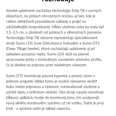
Vysoké uplatnenie nachádza technológia Strip-Till v suchých
oblastiach, na pôdach ohrozených eróziou aj tam, kde je
cieľom zefektívniť prevádzkové náklady a prejsť na
udržateľnejšie hospodárenie. Hĺbka uloženia osiva by mala byť
1,5–2,5 cm, v závislosti od pôdnych a vlhkostných pomerov.
Technológiu Strip-Till výborne reprezentujú špecializované
stroje Sumo LDS (Low Disturbance Subsoiler) a Sumo DTS
(Deep Tillage Seeder), ktoré nachádzajú uplatnenie aj pri
zakladaní porastov repky. Sumo LDS slúži na pásové
spracovanie pôdy s minimálnym narušením pôdneho profilu,
čo je ideálne na prípravu pred následným výsevom.
Sumo DTS kombinuje pásové kyprenie a presný výsev v
jedinom prejazde. Vďaka tomu je možné významne skrátiť
dobu medzi prípravou a výsevom, minimalizovať utuženie a
udržať vlahu v kritickom období. Oba stroje navyše umožňujú
hĺbkovú aplikáciu hnojív do koreňovej zóny, čím podporujú
vývoj silného koreňového systému už od vzniku. Siatie je prvý
krok - a správne siatie je základ úspechu.