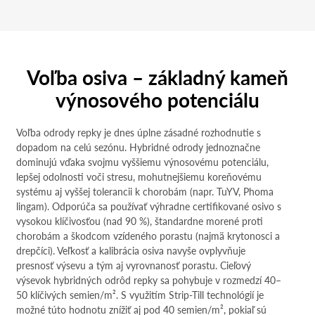
Voľba osiva – základný kameň
výnosového potenciálu
Voľba odrody repky je dnes úplne zásadné rozhodnutie s
dopadom na celú sezónu. Hybridné odrody jednoznačne
dominujú vďaka svojmu vyššiemu výnosovému potenciálu,
lepšej odolnosti voči stresu, mohutnejšiemu koreňovému
systému aj vyššej tolerancii k chorobám (napr. TuYV, Phoma
lingam). Odporúča sa používať výhradne certifikované osivo s
vysokou klíčivosťou (nad 90 %), štandardne morené proti
chorobám a škodcom vzídeného porastu (najmä krytonosci a
drepčíci). Veľkosť a kalibrácia osiva navyše ovplyvňuje
presnosť výsevu a tým aj vyrovnanosť porastu. Cieľový
výsevok hybridných odrôd repky sa pohybuje v rozmedzí 40–
50 klíčivých semien/m². S využitím Strip-Till technológií je
možné túto hodnotu znížiť aj pod 40 semien/m², pokiaľ sú