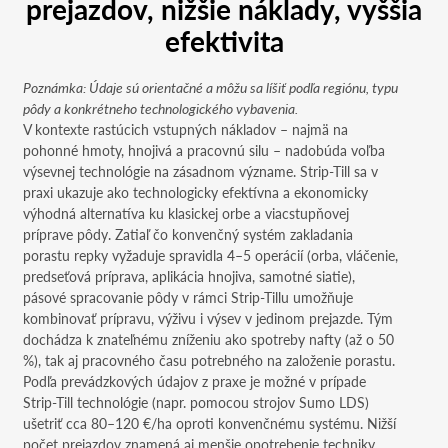
prejazdov, nižšie náklady, vyššia
efektivita
Poznámka: Údaje sú orientačné a môžu sa líšiť podľa regiónu, typu
pôdy a konkrétneho technologického vybavenia.
V kontexte rastúcich vstupných nákladov – najmä na
pohonné hmoty, hnojivá a pracovnú silu – nadobúda voľba
výsevnej technológie na zásadnom význame. Strip-Till sa v
praxi ukazuje ako technologicky efektívna a ekonomicky
výhodná alternatíva ku klasickej orbe a viacstupňovej
príprave pôdy. Zatiaľ čo konvenčný systém zakladania
porastu repky vyžaduje spravidla 4–5 operácií (orba, vláčenie,
predseťová príprava, aplikácia hnojiva, samotné siatie),
pásové spracovanie pôdy v rámci Strip-Tillu umožňuje
kombinovať prípravu, výživu i výsev v jedinom prejazde. Tým
dochádza k znateľnému zníženiu ako spotreby nafty (až o 50
%), tak aj pracovného času potrebného na založenie porastu.
Podľa prevádzkových údajov z praxe je možné v prípade
Strip-Till technológie (napr. pomocou strojov Sumo LDS)
ušetriť cca 80–120 €/ha oproti konvenčnému systému. Nižší
počet prejazdov znamená aj menšie opotrebenie techniky,