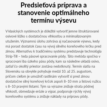
Predsieťová príprava a
stanovenie optimálneho
termínu výsevu
V klasických systémoch je dôležité vytvoriť jemne štruktúrované
osivové lôžko s dostatočnou vlhkosťou a minimalizovaným
utužením. Významnú úlohu zohráva aj načasovanie výsevu, kedy
má porast dostatok času na vývoj silného koreňového krčku pred
zimou. Alternatívu k tradičnému systému predstavuje technológia
Strip-Till – teda pásové spracovanie pôdy. Táto metóda spočíva v
spracovaní iba úzkeho pásu pôdy, kam sa následne ukladá osivo,
zatiaľ čo okolitý priestor zostáva nedotknutý. Termín siatia na
Slovensku sa obvykle pohybuje medzi 10. až 25. augustom,
pričom cieľom je umožniť rastlinám vytvoriť si pred zimou
dostatočne silný koreňový krčok aspoň 8–10 mm a listovú ružicu
s 8–10 pravými listami. Tým sa výrazne znižuje strata pôdnej
vlhkosti, obmedzuje erózie a výpar, podporuje rýchly vývoj
koreňového systému a znižuje náklady na prípravu pôdy.