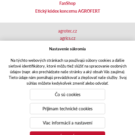
FanShop
Etický kódex koncernu AGROFERT
agrotec.cz
agrics.cz
portal.caseklub.cz
Nastavenie súkromia
shop.agrics
.cz
traktorbazar.cz
Na týchto webových stránkach sa používajú súbory cookies a ďalšie
sieťové identifikátory, ktoré môžu tiež slúžiť na spracovanie osobných
eshop.agrics.cz/cs
údajov (napr. ako prechádzate naše stránky a aký obsah Vás zaujíma).
a-finance.cz
Tieto údaje nám pomáhajú prevádzkovať a zlepšovať naše služby. Svoj
Responzivní web
Puxdesign | agrics.cz © 2020
súhlas môžete kedykoľvek zmeniť alebo odvolať.
Toto sú internetové stránky spoločnosti AGRI CS Slovakia s.r.o.,
Čo sú cookies
so sídlom v Nitre, Zlatomoravecká cesta 504, 949 01 Nitra, IČO:
31421105, zapísanej v OR Okresného súdu v Nitre, oddiel: Sro,
Prijímam technické cookies
vložka číslo: 29928/N. Spoločnosť AGRI CS Slovakia s.r.o. je
členom
Viac informácií a nastavení
koncernu AGROFERT riadeného spoločnosťou AGROFERT, a.s.,
IČO: 26185610, so sídlom na adrese Pyšelská 2327/2, Chodov,