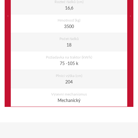
Rozteč řádků (cm)
16,6
Previous
Ne
Hmotnosť (kg)
3500
Počet řádků
18
Požiadavka na traktor (kW/k)
75 -105 k
Plnící výška (cm)
204
Výsevní mechanismus
Mechanický