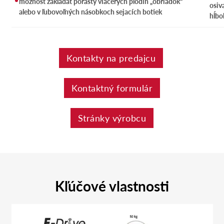
možnosť zakladať porasty viacerých plodín „obriadok“
osiv
alebo v ľubovoľných násobkoch sejacích botiek
hĺbo
Kontakty na predajcu
Kontaktný formulár
Stránky výrobcu
Kľúčové vlastnosti