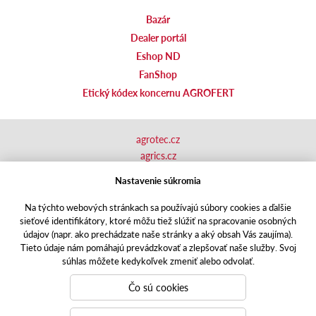
Bazár
Dealer portál
Eshop ND
FanShop
Etický kódex koncernu AGROFERT
agrotec.cz
agrics.cz
portal.caseklub.cz
Nastavenie súkromia
shop.agrics
.cz
traktorbazar.cz
Na týchto webových stránkach sa používajú súbory cookies a ďalšie
sieťové identifikátory, ktoré môžu tiež slúžiť na spracovanie osobných
eshop.agrics.cz/cs
údajov (napr. ako prechádzate naše stránky a aký obsah Vás zaujíma).
a-finance.cz
Tieto údaje nám pomáhajú prevádzkovať a zlepšovať naše služby. Svoj
Responzivní web
Puxdesign | agrics.cz © 2020
súhlas môžete kedykoľvek zmeniť alebo odvolať.
Toto sú internetové stránky spoločnosti AGRI CS Slovakia s.r.o.,
Čo sú cookies
so sídlom v Nitre, Zlatomoravecká cesta 504, 949 01 Nitra, IČO:
31421105, zapísanej v OR Okresného súdu v Nitre, oddiel: Sro,