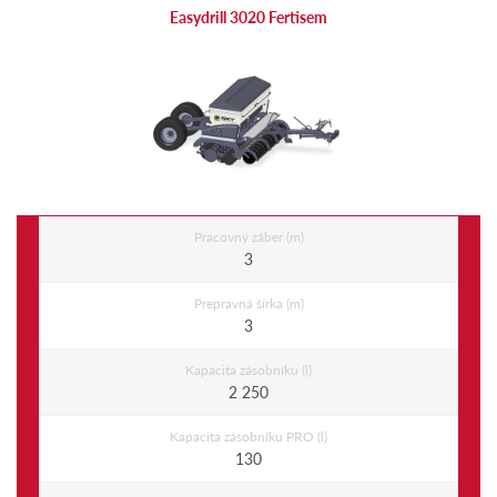
Easydrill 3020 Fertisem
Pracovný záber (m)
3
Prepravná šírka (m)
3
Kapacita zásobníku (l)
2 250
Kapacita zásobníku PRO (l)
130