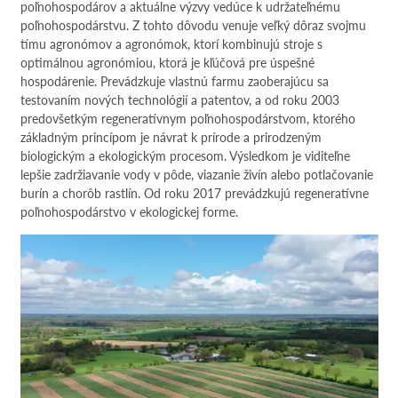
poľnohospodárov a aktuálne výzvy vedúce k udržateľnému
poľnohospodárstvu. Z tohto dôvodu venuje veľký dôraz svojmu
tímu agronómov a agronómok, ktorí kombinujú stroje s
optimálnou agronómiou, ktorá je kľúčová pre úspešné
hospodárenie. Prevádzkuje vlastnú farmu zaoberajúcu sa
testovaním nových technológií a patentov, a od roku 2003
predovšetkým regeneratívnym poľnohospodárstvom, ktorého
základným princípom je návrat k prírode a prirodzeným
biologickým a ekologickým procesom. Výsledkom je viditeľne
lepšie zadržiavanie vody v pôde, viazanie živín alebo potlačovanie
burín a chorôb rastlín. Od roku 2017 prevádzkujú regeneratívne
poľnohospodárstvo v ekologickej forme.