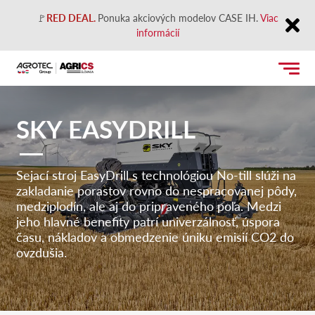
🚩
RED DEAL.
Ponuka akciových modelov CASE IH.
Viac
informácií
Close
SKY EASYDRILL
Sejací stroj EasyDrill s technológiou No-till slúži na
zakladanie porastov rovno do nespracovanej pôdy,
medziplodín, ale aj do pripraveného poľa. Medzi
jeho hlavné benefity patrí univerzálnosť, úspora
času, nákladov a obmedzenie úniku emisií CO2 do
ovzdušia.