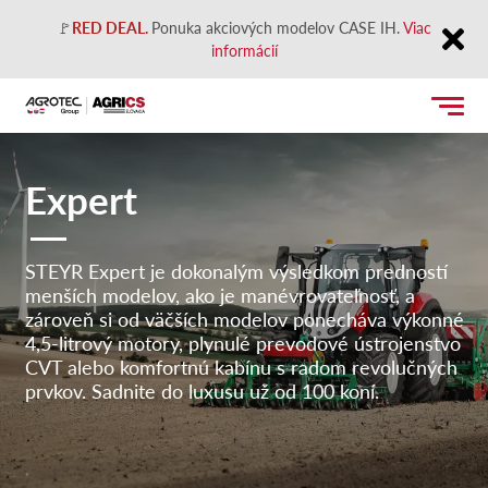
🚩
RED DEAL.
Ponuka akciových modelov CASE IH.
Viac
informácií
Close
Expert
STEYR Expert je dokonalým výsledkom predností
menších modelov, ako je manévrovateľnosť, a
zároveň si od väčších modelov ponecháva výkonné
4,5-litrový motory, plynulé prevodové ústrojenstvo
CVT alebo komfortnú kabínu s radom revolučných
prvkov. Sadnite do luxusu už od 100 koní.