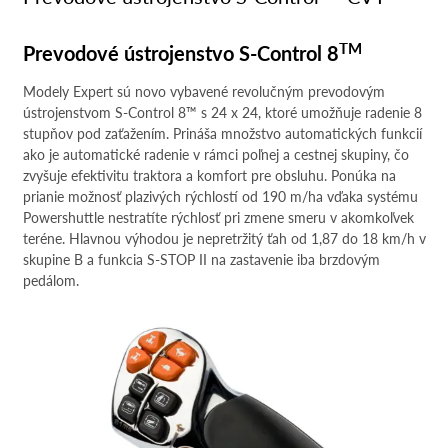
TM
TM
Prevodové ústrojenstvo S-Control 8
Modely Expert sú novo vybavené revolučným prevodovým
ústrojenstvom S-Control 8™ s 24 x 24, ktoré umožňuje radenie 8
stupňov pod zaťažením. Prináša množstvo automatických funkcií
ako je automatické radenie v rámci poľnej a cestnej skupiny, čo
zvyšuje efektivitu traktora a komfort pre obsluhu. Ponúka na
prianie možnosť plazivých rýchlostí od 190 m/ha vďaka systému
Powershuttle nestratíte rýchlosť pri zmene smeru v akomkoľvek
teréne. Hlavnou výhodou je nepretržitý ťah od 1,87 do 18 km/h v
skupine B a funkcia S-STOP II na zastavenie iba brzdovým
pedálom.