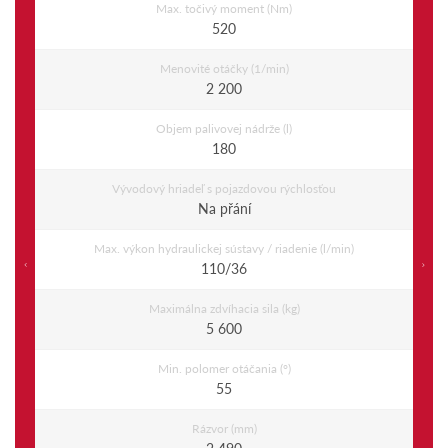
Max. točivý moment (Nm)
520
Menovité otáčky (1/min)
2 200
Objem palivovej nádrže (l)
180
Vývodový hriadeľ s pojazdovou rýchlosťou
Na přání
Max. výkon hydraulickej sústavy / riadenie (l/min)
Previous
Ne
110/36
Maximálna zdvíhacia sila (kg)
5 600
Min. polomer otáčania (°)
55
Rázvor (mm)
2 490