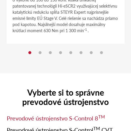
patentovanej technológii Hi-eSCR2 využívajúcej selektívnu
katalytickú redukciu spĺňa STEYR Expert najprísnejšie
emisné limity EÚ Stage V. Celé riešenie sa nachádza priamo
pod kapotou. Najsilnejší model dosahuje maximálny
-1
krútiaci moment 630 Nm pri 1 300 min
.
Vyberte si to správne
prevodové ústrojenstvo
TM
Prevodové ústrojenstvo S-Control 8
TM
Prevodové ústrojenstvo S-Control
CVT