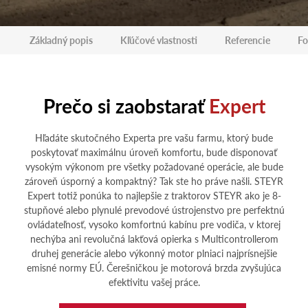
Základný popis
Kľúčové vlastnosti
Referencie
Fo
Prečo si zaobstarať
Expert
Hľadáte skutočného Experta pre vašu farmu, ktorý bude
poskytovať maximálnu úroveň komfortu, bude disponovať
vysokým výkonom pre všetky požadované operácie, ale bude
zároveň úsporný a kompaktný? Tak ste ho práve našli. STEYR
Expert totiž ponúka to najlepšie z traktorov STEYR ako je 8-
stupňové alebo plynulé prevodové ústrojenstvo pre perfektnú
ovládateľnosť, vysoko komfortnú kabínu pre vodiča, v ktorej
nechýba ani revolučná lakťová opierka s Multicontrollerom
druhej generácie alebo výkonný motor plniaci najprísnejšie
emisné normy EÚ. Čerešničkou je motorová brzda zvyšujúca
efektivitu vašej práce.