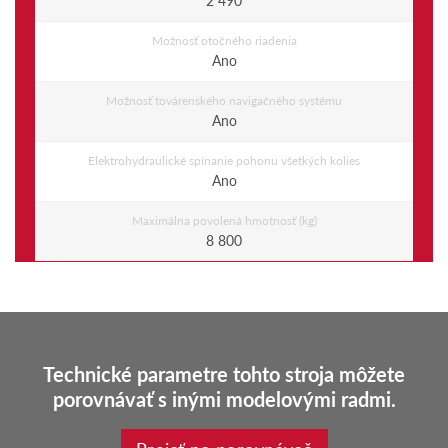
Možnosť otočného riadenia
Ano
Možnosť továrenského navigačného systému
Ano
Elektrohydraulické spínanie pohonu všetkých kolies
Ano
Maximálna povolená hmotnosť (kg)
8 800
Technické parametre tohto stroja môžete
porovnávať s inými modelovými radmi.