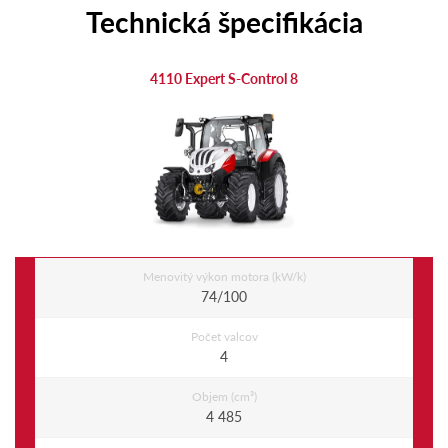
Technická špecifikácia
4110 Expert S-Control 8
Menovitý výkon motora (kW/k)
74/100
Počet valcov
4
Objem (cm³)
4 485