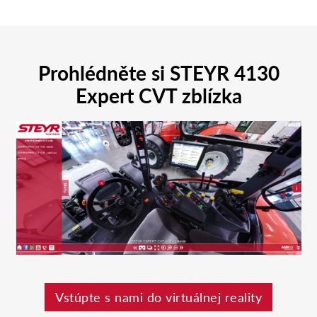
Prohlédněte si STEYR 4130
Expert CVT zblízka
Vstúpte s nami do virtuálnej reality