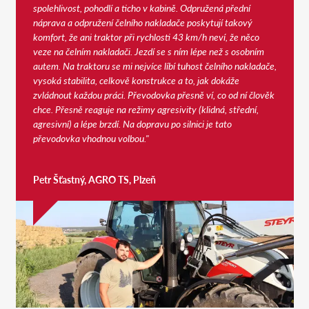
spolehlivost, pohodlí a ticho v kabině. Odpružená přední
náprava a odpružení čelního nakladače poskytují takový
komfort, že ani traktor při rychlosti 43 km/h neví, že něco
veze na čelním nakladači. Jezdí se s ním lépe než s osobním
autem. Na traktoru se mi nejvíce líbí tuhost čelního nakladače,
vysoká stabilita, celkově konstrukce a to, jak dokáže
zvládnout každou práci. Převodovka přesně ví, co od ní člověk
chce. Přesně reaguje na režimy agresivity (klidná, střední,
agresivní) a lépe brzdí. Na dopravu po silnici je tato
převodovka vhodnou volbou."
Petr Šťastný, AGRO TS, Plzeň