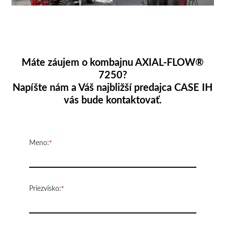
Máte záujem o kombajnu AXIAL-FLOW®
7250?
Napíšte nám a Váš najbližší predajca CASE IH
vás bude kontaktovať.
Meno:
Priezvisko: