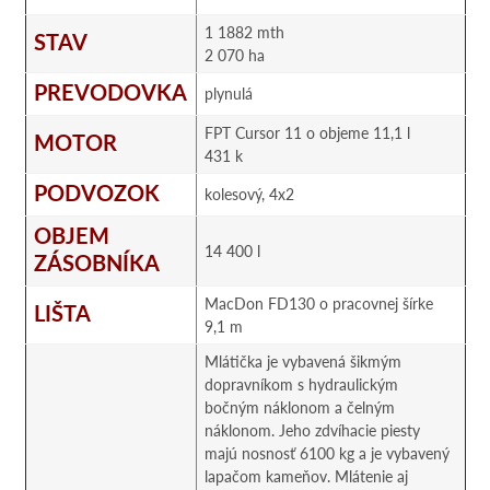
1 1882 mth
STAV
2 070 ha
PREVODOVKA
plynulá
FPT Cursor 11 o objeme 11,1 l
MOTOR
431 k
PODVOZOK
kolesový, 4x2
OBJEM
14 400 l
ZÁSOBNÍKA
MacDon FD130 o pracovnej šírke
LIŠTA
9,1 m
Mlátička je vybavená šikmým
dopravníkom s hydraulickým
bočným náklonom a čelným
náklonom. Jeho zdvíhacie piesty
majú nosnosť 6100 kg a je vybavený
lapačom kameňov. Mlátenie aj