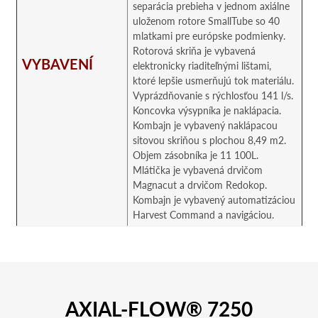
separácia prebieha v jednom axiálne
uloženom rotore SmallTube so 40
mlatkami pre európske podmienky.
Rotorová skriňa je vybavená
VYBAVENÍ
elektronicky riaditeľnými lištami,
ktoré lepšie usmerňujú tok materiálu.
Vyprázdňovanie s rýchlosťou 141 l/s.
Koncovka výsypníka je naklápacia.
Kombajn je vybavený naklápacou
sitovou skriňou s plochou 8,49 m2.
Objem zásobníka je 11 100L.
Mlátička je vybavená drvičom
Magnacut a drvičom Redokop.
Kombajn je vybavený automatizáciou
Harvest Command a navigáciou.
AXIAL-FLOW® 7250