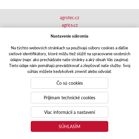
agrotec.cz
agrics.cz
portal.caseklub.cz
Nastavenie súkromia
shop.agrics
.cz
traktorbazar.cz
Na týchto webových stránkach sa používajú súbory cookies a ďalšie
sieťové identifikátory, ktoré môžu tiež slúžiť na spracovanie osobných
eshop.agrics.cz/cs
údajov (napr. ako prechádzate naše stránky a aký obsah Vás zaujíma).
a-finance.cz
Tieto údaje nám pomáhajú prevádzkovať a zlepšovať naše služby. Svoj
Responzivní web
Puxdesign | agrics.cz © 2020
súhlas môžete kedykoľvek zmeniť alebo odvolať.
Toto sú internetové stránky spoločnosti AGRI CS Slovakia s.r.o.,
Čo sú cookies
so sídlom v Nitre, Zlatomoravecká cesta 504, 949 01 Nitra, IČO:
31421105, zapísanej v OR Okresného súdu v Nitre, oddiel: Sro,
Prijímam technické cookies
vložka číslo: 29928/N. Spoločnosť AGRI CS Slovakia s.r.o. je
členom
Viac informácií a nastavení
koncernu AGROFERT riadeného spoločnosťou AGROFERT, a.s.,
IČO: 26185610, so sídlom na adrese Pyšelská 2327/2, Chodov,
SÚHLASÍM
149 00 Praha 4.