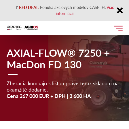
🚩
RED DEAL.
Ponuka akciových modelov CASE IH.
Viac
informácií
Close
AXIAL-FLOW® 7250 +
MacDon FD 130
Zberacia kombajn s lištou práve teraz skladom na
okamžité dodanie.
Cena 267 000 EUR
+ DPH | 3 600 HA