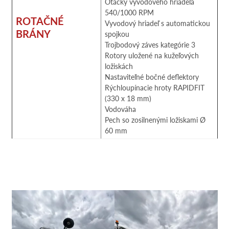
Otáčky vývodového hriadeľa
540/1000 RPM
ROTAČNÉ
Vyvodový hriadeľ s automatickou
BRÁNY
spojkou
Trojbodový záves kategórie 3
Rotory uložené na kužeľových
ložiskách
Nastaviteľné bočné deflektory
Rýchloupínacie hroty RAPIDFIT
(330 x 18 mm)
Vodováha
Pech so zosilnenými ložiskami Ø
60 mm