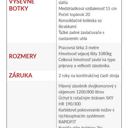
VÝSEVNÉ
siatia
BOTKY
Medziriadková vzdialenosť 15 cm
Počet topánok 20
Konsolidačné kolieska so
škrabkami
Ťažké zadné zavlačovače s
nastavením uhla
Pracovná šírka 3 metre
Hmotnosť sejacej lišty 1080kg
ROZMERY
Celková hmotnosť zavisí na type
prípravy a veľkosti zásobníka.
ZÁRUKA
2 roky na konštrukčnej časti stroja
Hlavný zásobník dvojkomorový s
objemom 1200/800 litrov
Úchyt k rotačným bránam SKY
HR 190/300
Karbidové pokovovanie nožov s
rýchloupínacím systémom
RAPIDFIT
Kypriče stôp traktora 2ks