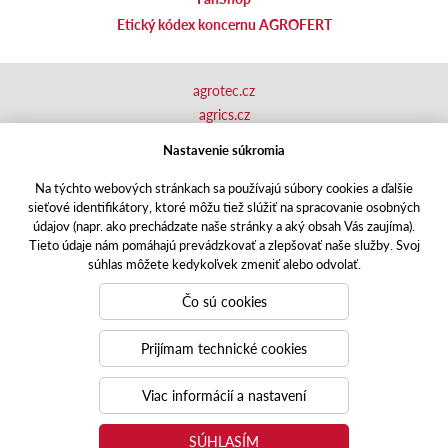
Etický kódex koncernu AGROFERT
agrotec.cz
agrics.cz
portal.caseklub.cz
Nastavenie súkromia
shop.agrics
.cz
traktorbazar.cz
Na týchto webových stránkach sa používajú súbory cookies a ďalšie
sieťové identifikátory, ktoré môžu tiež slúžiť na spracovanie osobných
eshop.agrics.cz/cs
údajov (napr. ako prechádzate naše stránky a aký obsah Vás zaujíma).
a-finance.cz
Tieto údaje nám pomáhajú prevádzkovať a zlepšovať naše služby. Svoj
Responzivní web
Puxdesign | agrics.cz © 2020
súhlas môžete kedykoľvek zmeniť alebo odvolať.
Toto sú internetové stránky spoločnosti AGRI CS Slovakia s.r.o.,
Čo sú cookies
so sídlom v Nitre, Zlatomoravecká cesta 504, 949 01 Nitra, IČO:
31421105, zapísanej v OR Okresného súdu v Nitre, oddiel: Sro,
Prijímam technické cookies
vložka číslo: 29928/N. Spoločnosť AGRI CS Slovakia s.r.o. je
členom
Viac informácií a nastavení
koncernu AGROFERT riadeného spoločnosťou AGROFERT, a.s.,
IČO: 26185610, so sídlom na adrese Pyšelská 2327/2, Chodov,
SÚHLASÍM
149 00 Praha 4.