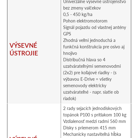
Univerzálne výsevné ústrojenstvo
bez zmeny valčekov
0,5 - 450 kg/ha
Pohon elektromotorom
Signál pojazdu od vlastnej antény
GPS
Zhodná veľmi jednoduchá a
VÝSEVNÉ
funkčná konštrukcia pre osivo aj
ÚSTROJIE
hnojivo
Distribučná hlava so 4
uzatvárateľnými semenovodmi
(2x2) pre koľajové riadky - (s
výbavou E-Drive = všetky
semenovody elektricky
uzatvárateľné - napr. siatie ob
riadok)
2 rady sejacích jednodiskových
topánok P100 s prítlakom 100 kg
Vzdialenosť medzi radmi 560 mm
Disky s priemerom 415 mm
Mechanicky nastaviteľná hĺbka