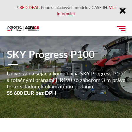
🚩
RED DEAL.
Ponuka akciových modelov CASE IH.
Viac
informácií
Close
SKY Progress P100
Univerzálna sejacia kombinácia SKY Progress P100
s rotačnými bránami HR190 so záberom 3 m práve
teraz skladom k okamžitému dodaniu.
55 600 EUR bez DPH