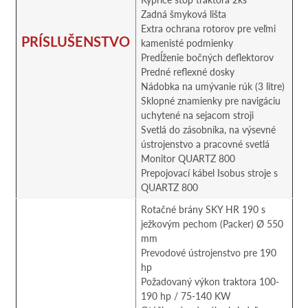
Zadná šmyková lišta
Extra ochrana rotorov pre veľmi
PRÍSLUŠENSTVO
kamenisté podmienky
Predĺženie bočných deflektorov
Predné reflexné dosky
Nádobka na umývanie rúk (3 litre)
Sklopné znamienky pre navigáciu
uchytené na sejacom stroji
Svetlá do zásobníka, na výsevné
ústrojenstvo a pracovné svetlá
Monitor QUARTZ 800
Prepojovací kábel Isobus stroje s
QUARTZ 800
Rotačné brány SKY HR 190 s
ježkovým pechom (Packer) Ø 550
mm
Prevodové ústrojenstvo pre 190
hp
Požadovaný výkon traktora 100-
190 hp / 75-140 KW