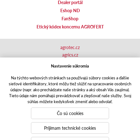
Dealer portál
Eshop ND
FanShop
Etický kódex koncernu AGROFERT
agrotec.cz
agrics.cz
portal.caseklub.cz
Nastavenie súkromia
shop.agrics
.cz
traktorbazar.cz
Na týchto webových stránkach sa používajú súbory cookies a ďalšie
sieťové identifikátory, ktoré môžu tiež slúžiť na spracovanie osobných
eshop.agrics.cz/cs
údajov (napr. ako prechádzate naše stránky a aký obsah Vás zaujíma).
a-finance.cz
Tieto údaje nám pomáhajú prevádzkovať a zlepšovať naše služby. Svoj
Responzivní web
Puxdesign | agrics.cz © 2020
súhlas môžete kedykoľvek zmeniť alebo odvolať.
Toto sú internetové stránky spoločnosti AGRI CS Slovakia s.r.o.,
Čo sú cookies
so sídlom v Nitre, Zlatomoravecká cesta 504, 949 01 Nitra, IČO:
31421105, zapísanej v OR Okresného súdu v Nitre, oddiel: Sro,
Prijímam technické cookies
vložka číslo: 29928/N. Spoločnosť AGRI CS Slovakia s.r.o. je
členom