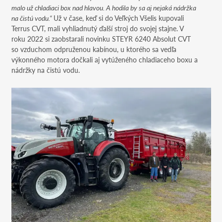
malo už chladiaci box nad hlavou. A hodila by sa aj nejaká nádržka
na čistú vodu.“
Už v čase, keď si do Veľkých Všelis kupovali
Terrus CVT, mali vyhliadnutý ďalší stroj do svojej stajne. V
roku 2022 si zaobstarali novinku STEYR 6240 Absolut CVT
so vzduchom odpruženou kabínou, u ktorého sa vedľa
výkonného motora dočkali aj vytúženého chladiaceho boxu a
nádržky na čistú vodu.