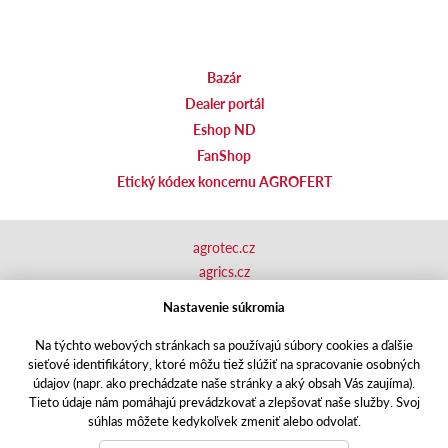
Bazár
Dealer portál
Eshop ND
FanShop
Etický kódex koncernu AGROFERT
agrotec.cz
agrics.cz
portal.caseklub.cz
Nastavenie súkromia
shop.agrics
.cz
traktorbazar.cz
Na týchto webových stránkach sa používajú súbory cookies a ďalšie
sieťové identifikátory, ktoré môžu tiež slúžiť na spracovanie osobných
eshop.agrics.cz/cs
údajov (napr. ako prechádzate naše stránky a aký obsah Vás zaujíma).
a-finance.cz
Tieto údaje nám pomáhajú prevádzkovať a zlepšovať naše služby. Svoj
Responzivní web
Puxdesign | agrics.cz © 2020
súhlas môžete kedykoľvek zmeniť alebo odvolať.