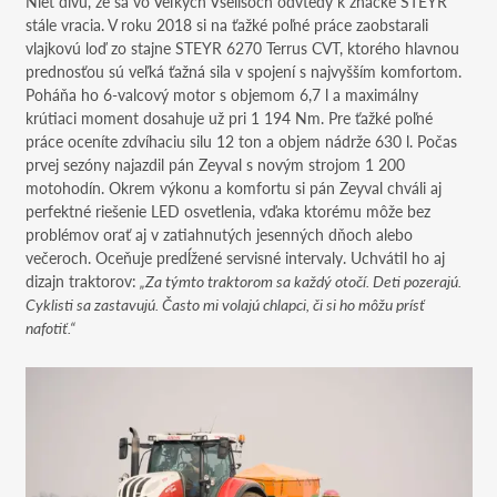
Niet divu, že sa vo Veľkých Všelisoch odvtedy k značke STEYR
stále vracia. V roku 2018 si na ťažké poľné práce zaobstarali
vlajkovú loď zo stajne STEYR 6270 Terrus CVT, ktorého hlavnou
prednosťou sú veľká ťažná sila v spojení s najvyšším komfortom.
Poháňa ho 6-valcový motor s objemom 6,7 l a maximálny
krútiaci moment dosahuje už pri 1 194 Nm. Pre ťažké poľné
práce oceníte zdvíhaciu silu 12 ton a objem nádrže 630 l. Počas
prvej sezóny najazdil pán Zeyval s novým strojom 1 200
motohodín. Okrem výkonu a komfortu si pán Zeyval chváli aj
perfektné riešenie LED osvetlenia, vďaka ktorému môže bez
problémov orať aj v zatiahnutých jesenných dňoch alebo
večeroch. Oceňuje predĺžené servisné intervaly. Uchvátil ho aj
dizajn traktorov:
„Za týmto traktorom sa každý otočí. Deti pozerajú.
Cyklisti sa zastavujú. Často mi volajú chlapci, či si ho môžu prísť
nafotiť.“