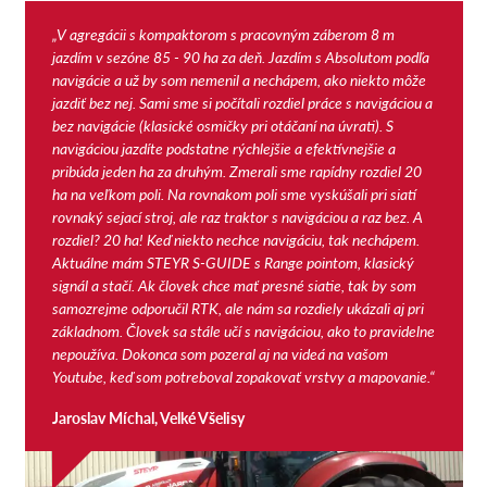
„V agregácii s kompaktorom s pracovným záberom 8 m
jazdím v sezóne 85 - 90 ha za deň. Jazdím s Absolutom podľa
navigácie a už by som nemenil a nechápem, ako niekto môže
jazdiť bez nej. Sami sme si počítali rozdiel práce s navigáciou a
bez navigácie (klasické osmičky pri otáčaní na úvrati). S
navigáciou jazdíte podstatne rýchlejšie a efektívnejšie a
pribúda jeden ha za druhým. Zmerali sme rapídny rozdiel 20
ha na veľkom poli. Na rovnakom poli sme vyskúšali pri siatí
rovnaký sejací stroj, ale raz traktor s navigáciou a raz bez. A
rozdiel? 20 ha! Keď niekto nechce navigáciu, tak nechápem.
Aktuálne mám STEYR S-GUIDE s Range pointom, klasický
signál a stačí. Ak človek chce mať presné siatie, tak by som
samozrejme odporučil RTK, ale nám sa rozdiely ukázali aj pri
základnom. Človek sa stále učí s navigáciou, ako to pravidelne
nepoužíva. Dokonca som pozeral aj na videá na vašom
Youtube, keď som potreboval zopakovať vrstvy a mapovanie.“
Jaroslav Míchal, Velké Všelisy