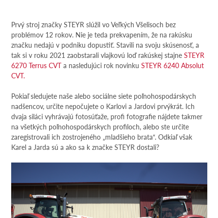
Prvý stroj značky STEYR slúžil vo Veľkých Všelisoch bez
problémov 12 rokov. Nie je teda prekvapením, že na rakúsku
značku nedajú v podniku dopustiť. Stavili na svoju skúsenosť, a
tak si v roku 2021 zaobstarali vlajkovú loď rakúskej stajne
STEYR
6270 Terrus CVT
a nasledujúci rok novinku
STEYR 6240 Absolut
CVT.
Pokiaľ sledujete naše alebo sociálne siete poľnohospodárskych
nadšencov, určite nepočujete o Karlovi a Jardovi prvýkrát. Ich
dvaja siláci vyhrávajú fotosúťaže, profi fotografie nájdete takmer
na všetkých poľnohospodárskych profiloch, alebo ste určite
zaregistrovali ich zostrojeného „mladšieho brata“. Odkiaľ však
Karel a Jarda sú a ako sa k značke STEYR dostali?