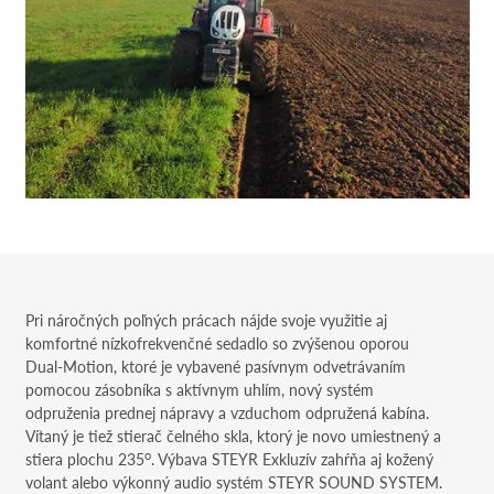
Pri náročných poľných prácach nájde svoje využitie aj
komfortné nízkofrekvenčné sedadlo so zvýšenou oporou
Dual-Motion, ktoré je vybavené pasívnym odvetrávaním
pomocou zásobníka s aktívnym uhlím, nový systém
odpruženia prednej nápravy a vzduchom odpružená kabína.
Vítaný je tiež stierač čelného skla, ktorý je novo umiestnený a
o
stiera plochu 235
. Výbava STEYR Exkluzív zahŕňa aj kožený
volant alebo výkonný audio systém STEYR SOUND SYSTEM.