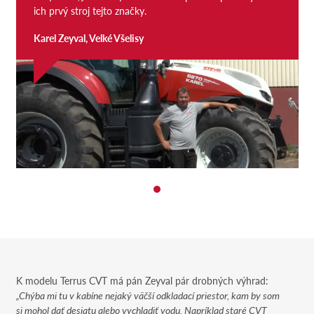
ich prvý stroj tejto značky.
Karel Zeyval, Velké Všelisy
K modelu Terrus CVT má pán Zeyval pár drobných výhrad:
„Chýba mi tu v kabíne nejaký väčší odkladací priestor, kam by som
si mohol dať desiatu alebo vychladiť vodu. Napríklad staré CVT