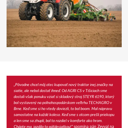
„Pôvodne chcel môj otec kupovať nový traktor inej značky na
siatie, ale nebol dostať ihneď. Od AGRI CS v Tišiciach sme
dostali však ponuku vziať si skladový stroj STEYR 6190, ktorý
bol vystavený na poľnohospodárskom veľtrhu TECHAGRO v
Brne. Keď sme si ho vtedy doviezli, to bol boom. Mal nápravu
samostatne na každé koleso. Keď sme s otcom prešli priekopu
a len sme sa zhupli, bol to rozdiel v komforte ako hrom.
Chápte ma, jazdilo to päťdesiatkou!“
spomína pán Zeyval na