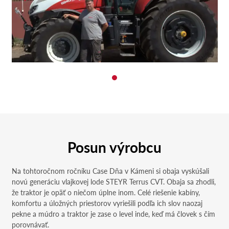
Posun výrobcu
Na tohtoročnom ročníku Case Dňa v Kámeni si obaja vyskúšali
novú generáciu vlajkovej lode STEYR Terrus CVT. Obaja sa zhodli,
že traktor je opäť o niečom úplne inom. Celé riešenie kabíny,
komfortu a úložných priestorov vyriešili podľa ich slov naozaj
pekne a múdro a traktor je zase o level inde, keď má človek s čím
porovnávať.