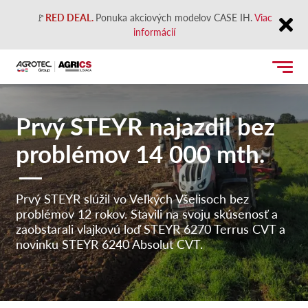
🚩
RED DEAL.
Ponuka akciových modelov CASE IH.
Viac
informácií
Close
Prvý STEYR najazdil bez
problémov 14 000 mth.
Prvý STEYR slúžil vo Veľkých Všelisoch bez
problémov 12 rokov. Stavili na svoju skúsenosť a
zaobstarali vlajkovú loď STEYR 6270 Terrus CVT a
novinku STEYR 6240 Absolut CVT.