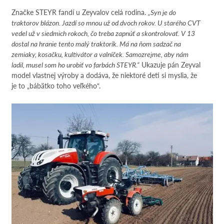
Značke STEYR fandí u Zeyvalov celá rodina.
„Syn je do
traktorov blázon. Jazdí so mnou už od dvoch rokov. U starého CVT
vedel už v siedmich rokoch, čo treba zapnúť a skontrolovať. V 13
dostal na hranie tento malý traktorík. Má na ňom sadzač na
zemiaky, kosačku, kultivátor a valníček. Samozrejme, aby nám
ladil, musel som ho urobiť vo farbách STEYR.“
Ukazuje pán Zeyval
model vlastnej výroby a dodáva, že niektoré deti si myslia, že
je to „bábätko toho veľkého“.