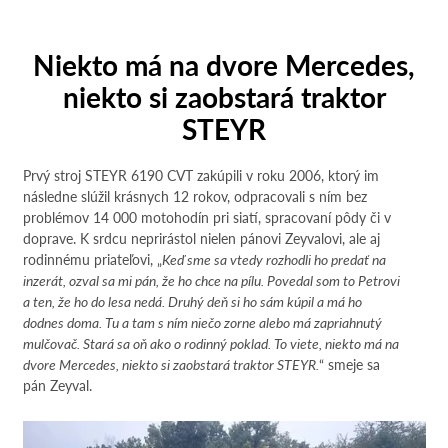
Niekto má na dvore Mercedes,
niekto si zaobstará traktor
STEYR
Prvý stroj STEYR 6190 CVT zakúpili v roku 2006, ktorý im
následne slúžil krásnych 12 rokov, odpracovali s ním bez
problémov 14 000 motohodín pri siatí, spracovaní pôdy či v
doprave. K srdcu neprirástol nielen pánovi Zeyvalovi, ale aj
rodinnému priateľovi, „
Keď sme sa vtedy rozhodli ho predať na
inzerát, ozval sa mi pán, že ho chce na pílu. Povedal som to Petrovi
a ten, že ho do lesa nedá. Druhý deň si ho sám kúpil a má ho
dodnes doma. Tu a tam s ním niečo zorne alebo má zapriahnutý
mulčovač. Stará sa oň ako o rodinný poklad. To viete, niekto má na
dvore Mercedes, niekto si zaobstará traktor STEYR.
“ smeje sa
pán Zeyval.