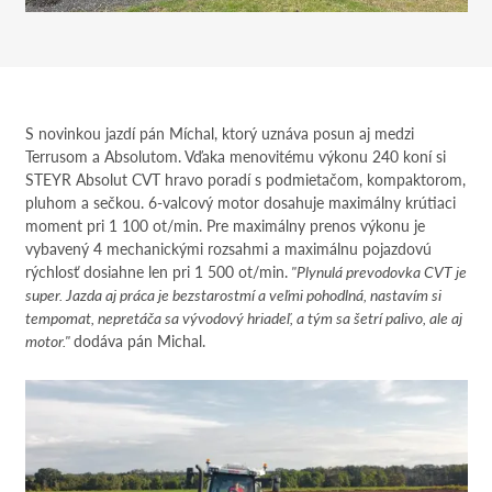
S novinkou jazdí pán Míchal, ktorý uznáva posun aj medzi
Terrusom a Absolutom. Vďaka menovitému výkonu 240 koní si
STEYR Absolut CVT hravo poradí s podmietačom, kompaktorom,
pluhom a sečkou. 6-valcový motor dosahuje maximálny krútiaci
moment pri 1 100 ot/min. Pre maximálny prenos výkonu je
vybavený 4 mechanickými rozsahmi a maximálnu pojazdovú
rýchlosť dosiahne len pri 1 500 ot/min.
"Plynulá prevodovka CVT je
super. Jazda aj práca je bezstarostmí a veľmi pohodlná, nastavím si
tempomat, nepretáča sa vývodový hriadeľ, a tým sa šetrí palivo, ale aj
motor."
dodáva pán Michal.