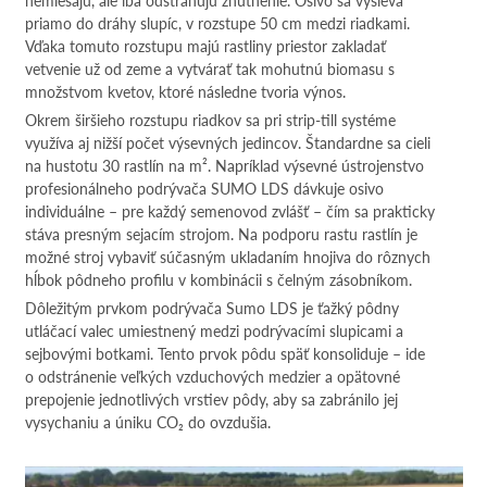
nemiešajú, ale iba odstraňujú zhutnenie. Osivo sa vysieva
priamo do dráhy slupíc, v rozstupe 50 cm medzi riadkami.
Vďaka tomuto rozstupu majú rastliny priestor zakladať
vetvenie už od zeme a vytvárať tak mohutnú biomasu s
množstvom kvetov, ktoré následne tvoria výnos.
Okrem širšieho rozstupu riadkov sa pri strip-till systéme
využíva aj nižší počet výsevných jedincov. Štandardne sa cieli
na hustotu 30 rastlín na m². Napríklad výsevné ústrojenstvo
profesionálneho podrývača SUMO LDS dávkuje osivo
individuálne – pre každý semenovod zvlášť – čím sa prakticky
stáva presným sejacím strojom. Na podporu rastu rastlín je
možné stroj vybaviť súčasným ukladaním hnojiva do rôznych
hĺbok pôdneho profilu v kombinácii s čelným zásobníkom.
Dôležitým prvkom podrývača Sumo LDS je ťažký pôdny
utláčací valec umiestnený medzi podrývacími slupicami a
sejbovými botkami. Tento prvok pôdu späť konsoliduje – ide
o odstránenie veľkých vzduchových medzier a opätovné
prepojenie jednotlivých vrstiev pôdy, aby sa zabránilo jej
vysychaniu a úniku CO₂ do ovzdušia.