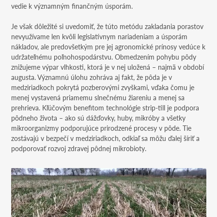
vedie k významným finančným úsporám.
Je však dôležité si uvedomiť, že túto metódu zakladania porastov
nevyužívame len kvôli legislatívnym nariadeniam a úsporám
nákladov, ale predovšetkým pre jej agronomické prínosy vedúce k
udržateľnému poľnohospodárstvu. Obmedzením pohybu pôdy
znižujeme výpar vlhkosti, ktorá je v nej uložená – najmä v období
augusta. Významnú úlohu zohráva aj fakt, že pôda je v
medziriadkoch pokrytá pozberovými zvyškami, vďaka čomu je
menej vystavená priamemu slnečnému žiareniu a menej sa
prehrieva. Kľúčovým benefitom technológie strip-till je podpora
pôdneho života – ako sú dážďovky, huby, mikróby a všetky
mikroorganizmy podporujúce prirodzené procesy v pôde. Tie
zostávajú v bezpečí v medziriadkoch, odkiaľ sa môžu ďalej šíriť a
podporovať rozvoj zdravej pôdnej mikrobioty.