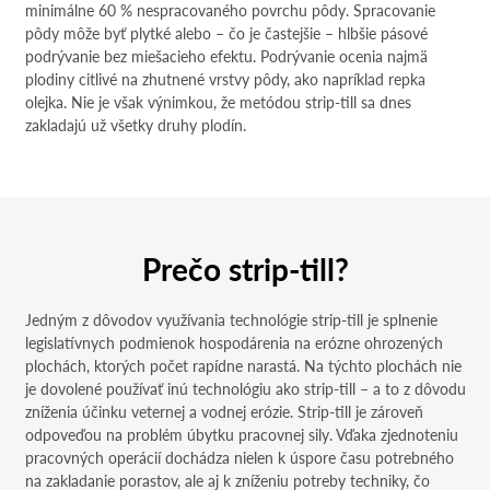
minimálne 60 % nespracovaného povrchu pôdy. Spracovanie
pôdy môže byť plytké alebo – čo je častejšie – hlbšie pásové
podrývanie bez miešacieho efektu. Podrývanie ocenia najmä
plodiny citlivé na zhutnené vrstvy pôdy, ako napríklad repka
olejka. Nie je však výnimkou, že metódou strip-till sa dnes
zakladajú už všetky druhy plodín.
Prečo strip-till?
Jedným z dôvodov využívania technológie strip-till je splnenie
legislatívnych podmienok hospodárenia na erózne ohrozených
plochách, ktorých počet rapídne narastá. Na týchto plochách nie
je dovolené používať inú technológiu ako strip-till – a to z dôvodu
zníženia účinku veternej a vodnej erózie. Strip-till je zároveň
odpoveďou na problém úbytku pracovnej sily. Vďaka zjednoteniu
pracovných operácií dochádza nielen k úspore času potrebného
na zakladanie porastov, ale aj k zníženiu potreby techniky, čo