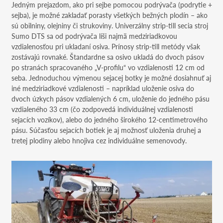
Jedným prejazdom, ako pri sejbe pomocou podrývača (podrytie +
sejba), je možné zakladať porasty všetkých bežných plodín – ako
sú obilniny, olejniny či strukoviny. Univerzálny strip-till secia stroj
Sumo DTS sa od podrývača líši najmä medziriadkovou
vzdialenosťou pri ukladaní osiva. Prínosy strip-till metódy však
zostávajú rovnaké. Štandardne sa osivo ukladá do dvoch pásov
po stranách spracovaného „V-profilu“ vo vzdialenosti 12 cm od
seba. Jednoduchou výmenou sejacej botky je možné dosiahnuť aj
iné medziriadkové vzdialenosti – napríklad uloženie osiva do
dvoch úzkych pásov vzdialených 6 cm, uloženie do jedného pásu
vzdialeného 33 cm (čo zodpovedá individuálnej vzdialenosti
sejacích vozíkov), alebo do jedného širokého 12-centimetrového
pásu. Súčasťou sejacích botiek je aj možnosť uloženia druhej a
tretej plodiny alebo hnojiva cez individuálne semenovody.