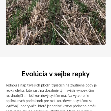
Evolúcia v sejbe repky
Jednou z najcitlivejších plodín trpiacich na zhutnené pôdy je
repka olejka. Táto rastlina dosahuje tým vyššie výnosy, čím
rozvinutejší a hlbší koreňový systém má. Na vytvorenie
optimálnych podmienok pre rast koreňového systému sa
využívajú podrývače, ktoré jednotlivé vrstvy pôdneho profilu