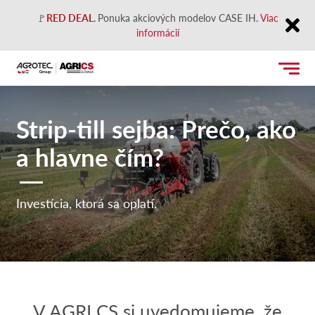
🚩
RED DEAL.
Ponuka akciových modelov CASE IH.
Viac
informácií
Close
Strip-till sejba: Prečo, ako
a hlavne čím?
Investícia, ktorá sa oplatí.
V AGRI CS si uvedomujeme, že