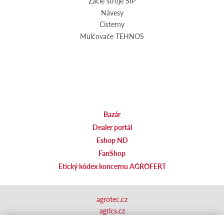
Žacie stroje SIP
Návesy
Cisterny
Mulčovače TEHNOS
Bazár
Dealer portál
Eshop ND
FanShop
Etický kódex koncernu AGROFERT
agrotec.cz
agrics.cz
portal.caseklub.cz