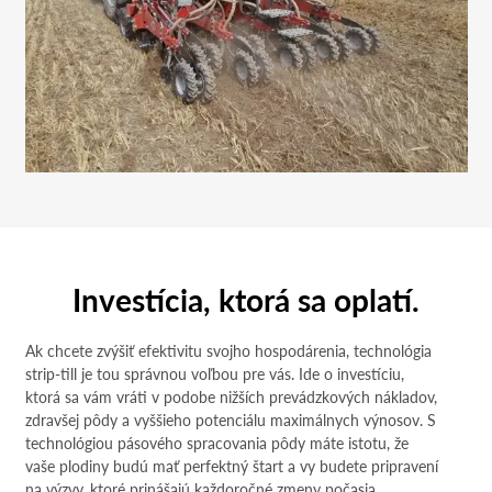
Investícia, ktorá sa oplatí.
Ak chcete zvýšiť efektivitu svojho hospodárenia, technológia
strip-till je tou správnou voľbou pre vás. Ide o investíciu,
ktorá sa vám vráti v podobe nižších prevádzkových nákladov,
zdravšej pôdy a vyššieho potenciálu maximálnych výnosov. S
technológiou pásového spracovania pôdy máte istotu, že
vaše plodiny budú mať perfektný štart a vy budete pripravení
na výzvy, ktoré prinášajú každoročné zmeny počasia.