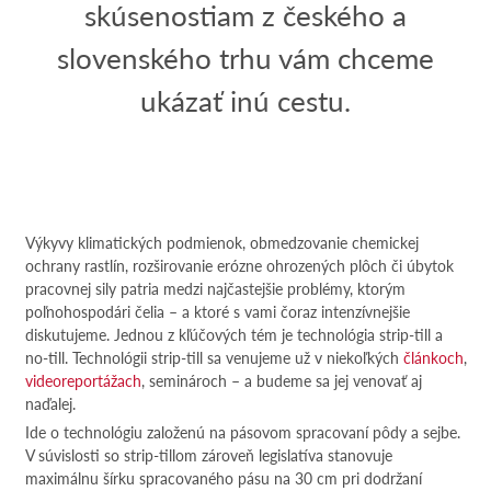
skúsenostiam z českého a
slovenského trhu vám chceme
ukázať inú cestu.
Výkyvy klimatických podmienok, obmedzovanie chemickej
ochrany rastlín, rozširovanie erózne ohrozených plôch či úbytok
pracovnej sily patria medzi najčastejšie problémy, ktorým
poľnohospodári čelia – a ktoré s vami čoraz intenzívnejšie
diskutujeme. Jednou z kľúčových tém je technológia strip-till a
no-till. Technológii strip-till sa venujeme už v niekoľkých
článkoch
,
videoreportážach
, seminároch – a budeme sa jej venovať aj
naďalej.
Ide o technológiu založenú na pásovom spracovaní pôdy a sejbe.
V súvislosti so strip-tillom zároveň legislatíva stanovuje
maximálnu šírku spracovaného pásu na 30 cm pri dodržaní