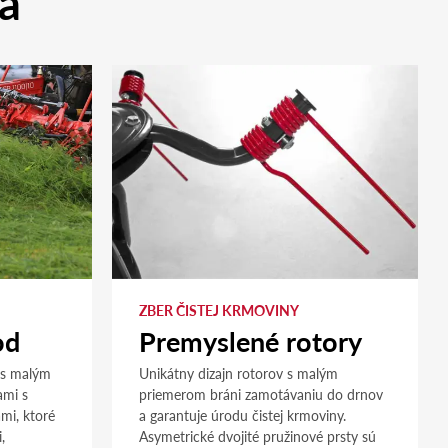
ja
ZBER ČISTEJ KRMOVINY
od
Premyslené rotory
 s malým
Unikátny dizajn rotorov s malým
ami s
priemerom bráni zamotávaniu do drnov
mi, ktoré
a garantuje úrodu čistej krmoviny.
,
Asymetrické dvojité pružinové prsty sú