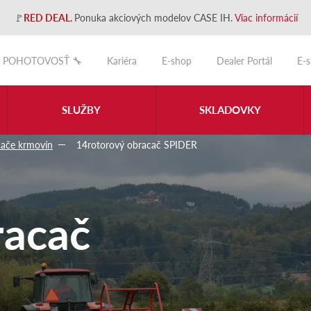
🚩
RED DEAL.
Ponuka akciových modelov CASE IH.
Viac informácií
POHOTOVOSŤ 🔧
Kariéra
E-shop
Dealer Portál
E-
SLUŽBY
SKLADOVKY
cače krmovín
14rotorový obracač SPIDER
racač