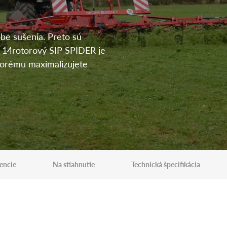
obe sušenia. Preto sú
 14rotorový SIP SPIDER je
ktorému maximalizujete
encie
Na stiahnutie
Technická špecifikácia