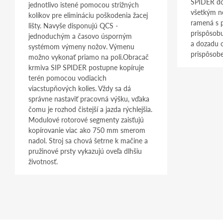
SPIDER do
jednotlivo istené pomocou strižných
všetkým n
kolíkov pre elimináciu poškodenia žacej
ramená s 
lišty. Navyše disponujú QCS -
prispôsob
jednoduchým a časovo úsporným
a dozadu o
systémom výmeny nožov. Výmenu
prispôsob
možno vykonať priamo na poli.Obracač
krmiva SIP SPIDER postupne kopíruje
terén pomocou vodiacich
viacstupňových kolies. Vždy sa dá
správne nastaviť pracovná výšku, vďaka
čomu je rozhod čistejší a jazda rýchlejšia.
Modulové rotorové segmenty zaisťujú
kopírovanie viac ako 750 mm smerom
nadol. Stroj sa chová šetrne k mačine a
pružinové prsty vykazujú oveľa dlhšiu
životnosť.