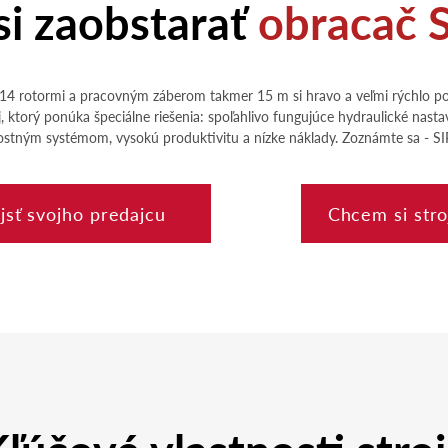
si zaobstarať
obracač 
so 14 rotormi a pracovným záberom takmer 15 m si hravo a veľmi rýchlo po
j, ktorý ponúka špeciálne riešenia: spoľahlivo fungujúce hydraulické nast
stným systémom, vysokú produktivitu a nízke náklady. Zoznámte sa - SI
jsť svojho predajcu
Chcem si stro