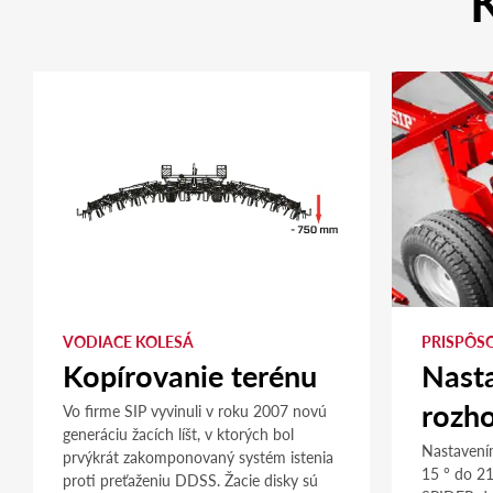
K
VODIACE KOLESÁ
PRISPÔS
Kopírovanie terénu
Nasta
rozh
Vo firme SIP vyvinuli v roku 2007 novú
generáciu žacích líšt, v ktorých bol
Nastavení
prvýkrát zakomponovaný systém istenia
15 ° do 21
proti preťaženiu DDSS. Žacie disky sú