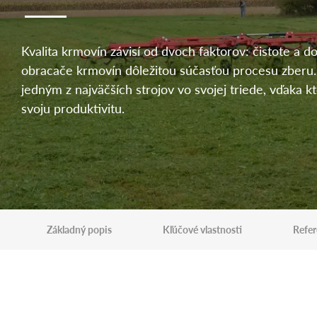
Kvalita krmovín závisí od dvoch faktorov: čistote a d
obracače krmovín dôležitou súčasťou procesu zberu.
jedným z najväčších strojov vo svojej triede, vďaka 
svoju produktivitu.
Základný popis
Kľúčové vlastnosti
Refer