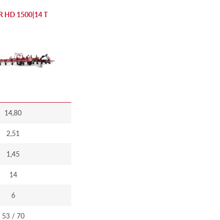
R HD 1500|14 T
14,80
2,51
1,45
14
6
53 / 70