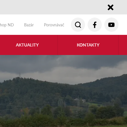
Close
shop ND
Bazár
Porovnávač
AKTUALITY
KONTAKTY