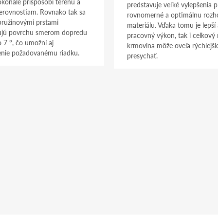
konale prispôsobí terénu a
predstavuje veľké vylepšenia p
erovnostiam. Rovnako tak sa
rovnomerné a optimálnu rozh
pružinovými prstami
materiálu. Vďaka tomu je lepší
ujú povrchu smerom dopredu
pracovný výkon, tak i celkový 
 7 °, čo umožní aj
krmovina môže oveľa rýchlejši
enie požadovanému riadku.
presychať.