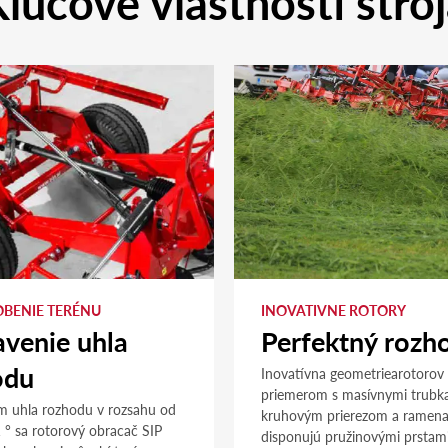
ľúčové vlastnosti stro
OBENIE TERÉNU
INOVATIVNE ROTORY
venie uhla
Perfektný rozh
odu
Inovatívna geometriearotorov
priemerom s masívnymi trubk
m uhla rozhodu v rozsahu od
kruhovým prierezom a ramena
 ° sa rotorový obracač SIP
disponujú pružinovými prstami