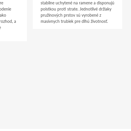
re
stabilne uchytené na ramene a disponujú
odenie
poistkou proti strate. Jednotlivé držiaky
 ako
pružinových prstov sú vyrobené z
rozhod, a
masívnych trubiek pre dlhú životnosť.
e