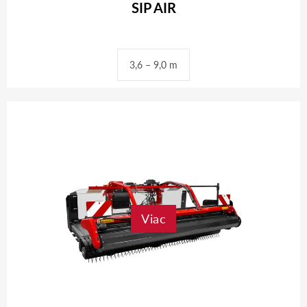
SIP AIR
3,6 – 9,0 m
Viac