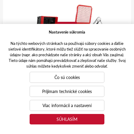
Viac
Nastavenie súkromia
Na týchto webových stránkach sa používajú súbory cookies a ďalšie
sieťové identifikátory, ktoré môžu tiež slúžiť na spracovanie osobných
údajov (napr. ako prechádzate naše stránky a aký obsah Vás zaujíma).
Tieto údaje nám pomáhajú prevádzkovať a zlepšovať naše služby. Svoj
súhlas môžete kedykoľvek zmeniť alebo odvolať.
Čo sú cookies
ROZMETADLÁ
ORION ALP
Prijímam technické cookies
Viac informácií a nastavení
3
2,80 – 8,50 m
SÚHLASÍM