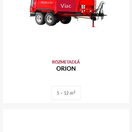
Viac
ROZMETADLÁ
ORION
3
5 – 12 m