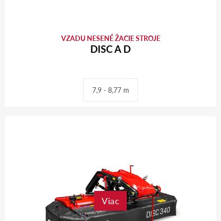
VZADU NESENÉ ŽACIE STROJE
DISC A D
7,9 - 8,77 m
Viac