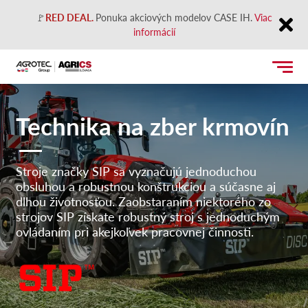
🚩
RED DEAL.
Ponuka akciových modelov CASE IH.
Viac
informácií
Close
Technika na zber krmovín
Stroje značky SIP sa vyznačujú jednoduchou
obsluhou a robustnou konštrukciou a súčasne aj
dlhou životnosťou. Zaobstaraním niektorého zo
strojov SIP získate robustný stroj s jednoduchým
ovládaním pri akejkoľvek pracovnej činnosti.