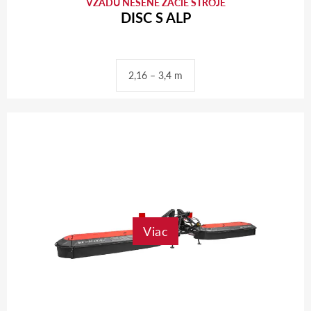
VZADU NESENÉ ŽACIE STROJE
DISC S ALP
2,16 – 3,4 m
Viac