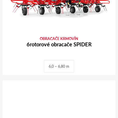
OBRACAČE KRMOVÍN
6rotorové obracače SPIDER
6,0 – 6,80 m