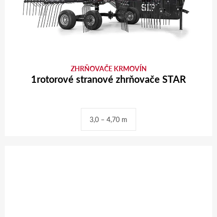
ZHRŇOVAČE KRMOVÍN
1rotorové stranové zhrňovače STAR
3,0 – 4,70 m