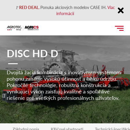
🚩
RED DEAL.
Ponuka akciových modelov CASE IH.
Viac
informácií
Close
DISC HD D
Dvojitá žacia kombinácia s inovatívnym systémom
pohonu zaisťuje vysokú účinnosť a ľahkú údržbu.
Pokročilé technológie, robustná konštrukcia a
vynikajúci výkon zaisťujú kvalitné a spoľahlivé
riešenie pre všetkých profesionálnych užívateľov.
Základný popis
Kľúčové vlastnosti
Technická špecifiká