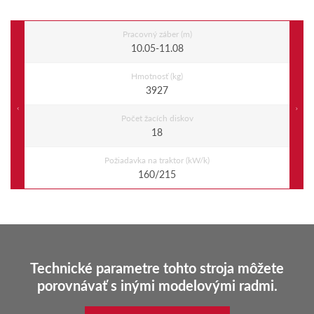
Pracovný záber (m)
10.05-11.08
Hmotnosť (kg)
3927
Previous
Ne
Počet žacích diskov
18
Požiadavka na traktor (kW/k)
160/215
Technické parametre tohto stroja môžete
porovnávať s inými modelovými radmi.