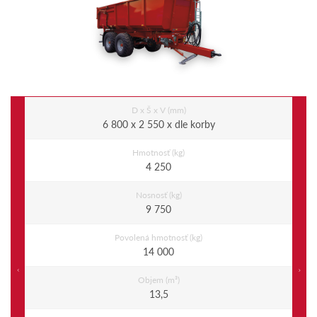
D x Š x V (mm)
6 800 x 2 550 x dle korby
Hmotnosť (kg)
4 250
Nosnosť (kg)
9 750
Povolená hmotnosť (kg)
14 000
Previous
Ne
Objem (m³)
13,5