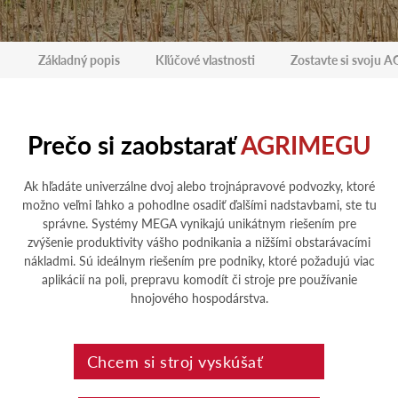
Základný popis
Kľúčové vlastnosti
Zostavte si svoju
Prečo si zaobstarať
AGRIMEGU
Ak hľadáte univerzálne dvoj alebo trojnápravové podvozky, ktoré
možno veľmi ľahko a pohodlne osadiť ďalšími nadstavbami, ste tu
správne. Systémy MEGA vynikajú unikátnym riešením pre
zvýšenie produktivity vášho podnikania a nižšími obstarávacími
nákladmi. Sú ideálnym riešením pre podniky, ktoré požadujú viac
aplikácií na poli, prepravu komodít či stroje pre používanie
hnojového hospodárstva.
Chcem si stroj vyskúšať