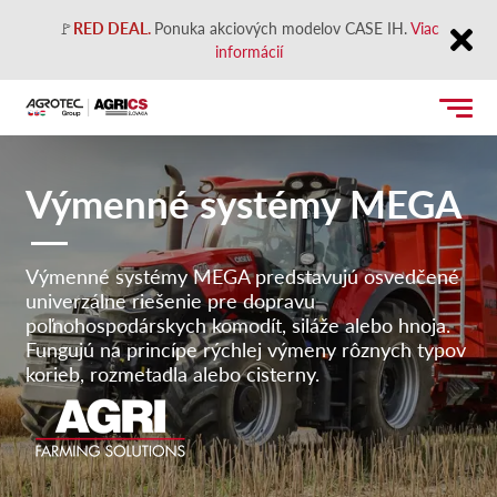
🚩
RED DEAL.
Ponuka akciových modelov CASE IH.
Viac
informácií
Close
Výmenné systémy MEGA
Výmenné systémy MEGA predstavujú osvedčené
univerzálne riešenie pre dopravu
poľnohospodárskych komodít, siláže alebo hnoja.
Fungujú na princípe rýchlej výmeny rôznych typov
korieb, rozmetadla alebo cisterny.