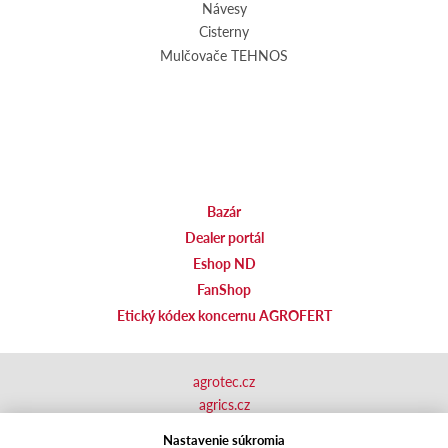
Návesy
Cisterny
Mulčovače TEHNOS
Bazár
Dealer portál
Eshop ND
FanShop
Etický kódex koncernu AGROFERT
agrotec.cz
agrics.cz
portal.caseklub.cz
Nastavenie súkromia