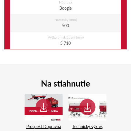
Náprava
Boogie
Nástavky (mm)
500
Výška pri sklápaní (mm)
5 710
Na stiahnutie
Prospekt Dopravná
Technický výkres