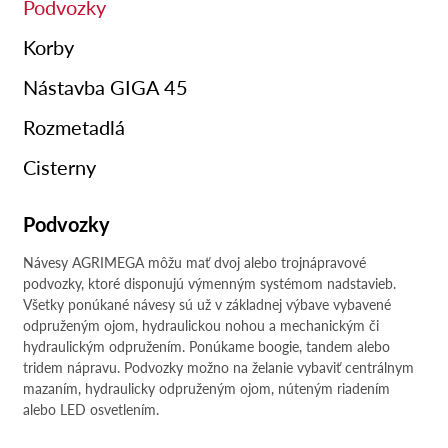
Podvozky
Korby
Nástavba GIGA 45
Rozmetadlá
Cisterny
Podvozky
Návesy AGRIMEGA môžu mať dvoj alebo trojnápravové
podvozky, ktoré disponujú výmenným systémom nadstavieb.
Všetky ponúkané návesy sú už v základnej výbave vybavené
odpruženým ojom, hydraulickou nohou a mechanickým či
hydraulickým odpružením. Ponúkame boogie, tandem alebo
tridem nápravu. Podvozky možno na želanie vybaviť centrálnym
mazaním, hydraulicky odpruženým ojom, núteným riadením
alebo LED osvetlením.
Přejít na rozmetadla MEGA
Přejít na cisterny MEGA